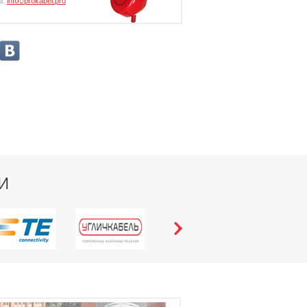
l:
info⃝prokabel.pro
И