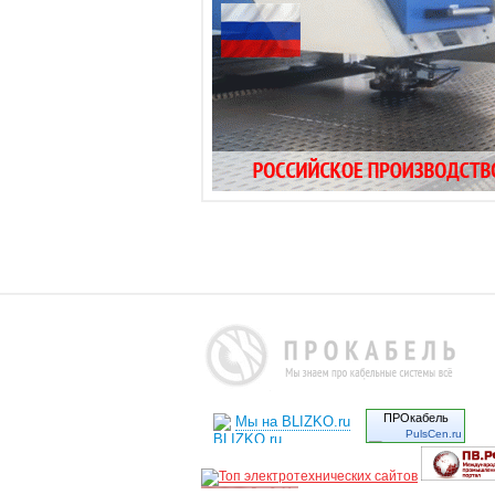
ПРОкабель
Мы на BLIZKO.ru
PulsCen.ru