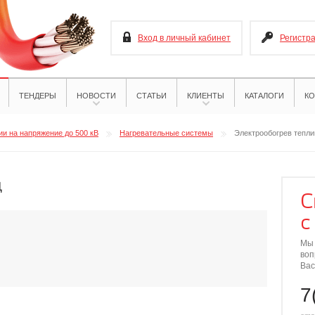
Вход в личный кабинет
Регистр
ТЕНДЕРЫ
НОВОСТИ
СТАТЬИ
КЛИЕНТЫ
КАТАЛОГИ
КО
и на напряжение до 500 кВ
Нагревательные системы
Электрообогрев тепли
ц
С
с
Мы 
воп
Вас
7