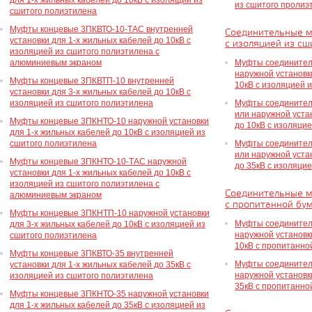
для 1-х жильных кабелей до 10кВ с изолящий из
из сшитого пролиэ
сшитого полиэтилена
Муфты концевые 3ПКВТО-10-ТАС внутренней
Соединительные м
установки для 1-х жильных кабелей до 10кВ с
с изоляцией из сш
изоляцией из сшитого полиэтилена с
алюминиевым экраном
Муфты соединител
наружной установк
Муфты концевые 3ПКВТП-10 внутренней
10кВ с изоляцией 
установки для 3-х жильных кабелей до 10кВ с
изоляцией из сшитого полиэтилена
Муфты соединител
или наружной уста
Муфты концевые 3ПКНТО-10 наружной установки
до 10кВ с изоляци
для 1-х жильных кабелей до 10кВ с изоляцией из
сшитого полиэтилена
Муфты соединител
или наружной уста
Муфты концевые 3ПКНТО-10-ТАС наружной
до 35кВ с изоляци
установки для 1-х жильных кабелей до 10кВ с
изоляцией из сшитого полиэтилена с
Соединительные м
алюминиевым экраном
с пропитанной бу
Муфты концевые 3ПКНТП-10 наружной установки
Муфты соединител
для 3-х жильных кабелей до 10кВ с изоляцией из
наружной установк
сшитого полиэтилена
10кВ с пропитанно
Муфты концевые 3ПКВТО-35 внутренней
Муфты соединител
установки для 1-х жильных кабелей до 35кВ с
наружной установк
изоляцией из сшитого полиэтилена
35кВ с пропитанно
Муфты концевые 3ПКНТО-35 наружной установки
для 1-х жильных кабелей до 35кВ с изоляцией из