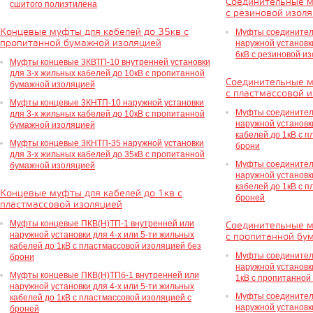
Соединительные м
сшитого полиэтилена
с резиновой изол
Концевые муфты для кабелей до 35кв с
Муфты соединител
пропитанной бумажной изоляцией
наружной установк
6кВ с резиновой и
Муфты концевые 3КВТП-10 внутренней установки
для 3-х жильных кабелей до 10кВ с пропитанной
Соединительные м
бумажной изоляцией
с пластмассовой 
Муфты концевые 3КНТП-10 наружной установки
Муфты соединител
для 3-х жильных кабелей до 10кВ с пропитанной
наружной установки
бумажной изоляцией
кабелей до 1кВ с 
Муфты концевые 3КНТП-35 наружной установки
брони
для 3-х жильных кабелей до 35кВ с пропитанной
Муфты соединител
бумажной изоляцией
наружной установки
кабелей до 1кВ с 
Концевые муфты для кабелей до 1кв с
броней
пластмассовой изоляцией
Муфты концевые ПКВ(Н)ТП-1 внутренней или
Соединительные м
наружной установки для 4-х или 5-ти жильных
с пропитанной бу
кабелей до 1кВ с пластмассовой изоляцией без
Муфты соединител
брони
наружной установк
Муфты концевые ПКВ(Н)ТПб-1 внутренней или
1кВ с пропитанной
наружной установки для 4-х или 5-ти жильных
Муфты соединител
кабелей до 1кВ с пластмассовой изоляцией с
наружной установк
броней