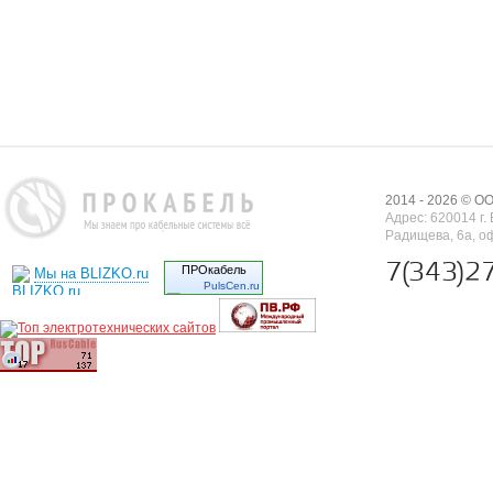
2014 - 2026 © 
Адрес: 620014 г. 
Радищева, 6а, о
7(343)2
ПРОкабель
Мы на BLIZKO.ru
PulsCen.ru