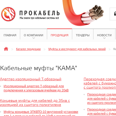
ГЛАВНАЯ
О КОМПАНИИ
ПРОДУКЦИЯ
ТЕНДЕРЫ
НОВОСТИ
Каталог продукции
Муфты и инструмент для кабельных линий
К
Кабельные муфты "КАМА"
Адаптер изоляционный Т-образный
Переходная соеди
кабелей с бумажн
Изоляционный адаптер Т-образный для
с сшитого пролиэт
подключения к элегазовым ячейкам до 20кВ
Переходная соеди
для кабелей с бум
Концевые муфты для кабелей до 35кв с
из сшитого пролиэ
изоляцией из сшитого полиэтилена
Переходная соеди
Муфты концевые 3ПКВТО-10 внутреней установки
для кабелей с бум