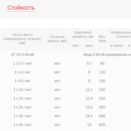
Стойкость
Наружный
Номинальный
Число жил и
диаметр, мм
плоскост
Сечение
Вес,
номинальное сечение,
экрана, мм2
кг/км
мм2
мин
макс
в земле
в
КГ-ХЛ 0.66 кВ
Медь 0.66 кВ (напряжение 
1 х 2.5 / нет
нет
6.7
80
1 х 4 / нет
нет
8
110
1 х 6 / нет
нет
9
150
1 х 10 / нет
нет
11.1
230
1 х 16 / нет
нет
12.4
310
1 х 25 / нет
нет
14.6
450
1 х 35 / нет
нет
16.4
590
1 х 50 / нет
нет
19
820