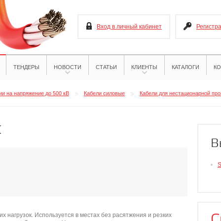
Вход в личный кабинет
Регистр
ТЕНДЕРЫ
НОВОСТИ
СТАТЬИ
КЛИЕНТЫ
КАТАЛОГИ
КО
и на напряжение до 500 кВ
Кабели силовые
Кабели для нестационарной про
E
В
S
С
х нагрузок. Используется в местах без расятжения и резких