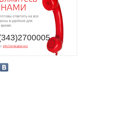
 НАМИ
готовы ответить на все
росы в удобное для
 время.
(343)2700005
l:
info⃝prokabel.pro