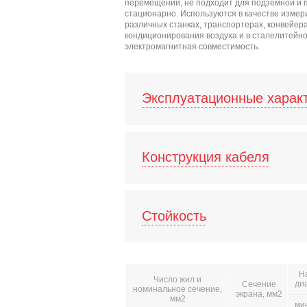
перемещений, не подходит для подземной и п
стационарно. Используются в качестве измер
различных станках, транспортерах, конвейер
кондиционирования воздуха и в сталелитейном
электромагнитная совместимость.
Эксплуатационные харак
Конструкция кабеля
Стойкость
Н
Число жил и
ди
Сечение
номинальное сечение,
экрана, мм2
мм2
ми