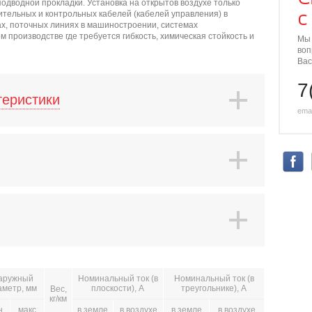
одводной прокладки. Установка на открытов воздухе только
с
ительных и контрольных кабелей (кабелей управления) в
ах, поточных линиях в машиностроении, системах
 производстве где требуется гибкость, химическая стойкость и
Мы 
воп
Вас
7
теристики
emai
аружный
Номинальный ток (в
Номинальный ток (в
аметр, мм
плоскости), А
треугольнике), А
Вес,
кг/км
н
макс
в земле
в воздухе
в земле
в воздухе