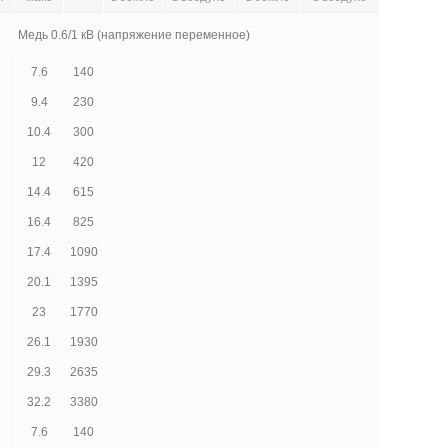
Медь 0.6/1 кВ (напряжение переменное)
7.6
140
9.4
230
10.4
300
12
420
14.4
615
16.4
825
17.4
1090
20.1
1395
23
1770
26.1
1930
29.3
2635
32.2
3380
7.6
140