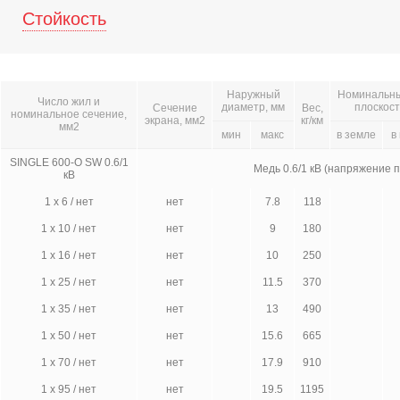
Стойкость
Наружный
Номинальный
Число жил и
диаметр, мм
плоскост
Сечение
Вес,
номинальное сечение,
экрана, мм2
кг/км
мм2
мин
макс
в земле
в
SINGLE 600-O SW 0.6/1
Медь 0.6/1 кВ (напряжение 
кВ
1 x 6 / нет
нет
7.8
118
1 x 10 / нет
нет
9
180
1 x 16 / нет
нет
10
250
1 x 25 / нет
нет
11.5
370
1 x 35 / нет
нет
13
490
1 x 50 / нет
нет
15.6
665
1 x 70 / нет
нет
17.9
910
1 x 95 / нет
нет
19.5
1195